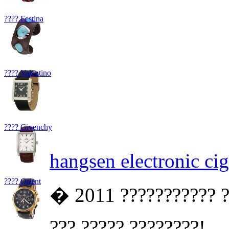
???? Festina
???? Valentino
???? Givenchy
hangsen electronic cig
???? Orient
� 2011 ??????????? ?
??? ????? ????????!