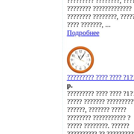
????????? ????????, ???
???????? ?????????????
???????? ????????, ????
???? ???????, ...
Подробнее
????????? ???? ???? ?1
p.
????????? ???? ???? ?1
????? ??????? ?????????
??????, ??????? ?????
???????? ??????????? ?
????? ????????. ??????
?????????? ?? ?????????