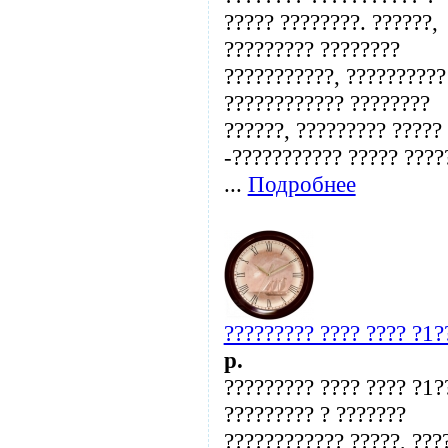
????? ????????. ??????,
????????? ????????
???????????, ??????????
???????????? ????????
??????, ????????? ?????
-??????????? ????? ????
...
Подробнее
????????? ???? ???? ?1?
p.
????????? ???? ???? ?1?
????????? ? ???????
???????????? ?????, ???