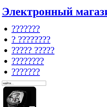
Электронный магази
???????
? ????????
????? ?????
????????
???????