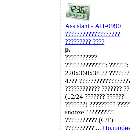
Assistant - AH-0990
???????????????????
????????? ????
p.
???????????
??????????????: ??????:
220x360x38 ?? ???????
4??? ?????????????????
???????????? ??????? ??
(12/24 ??????? ??????
???????) ????????? ????
snooze ??????????
??????????? (C/F)
?????????? ...
Подробн