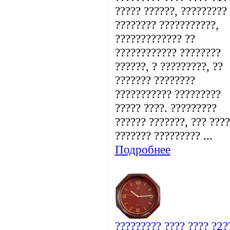
????? ??????, ?????????
???????? ???????????,
????????????? ??
???????????? ????????
??????, ? ?????????, ??
??????? ????????
??????????? ?????????
????? ????. ?????????
?????? ???????, ??? ???
??????? ????????? ...
Подробнее
????????? ???? ???? ?2