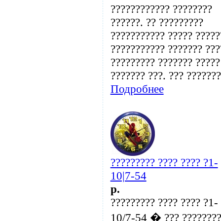
???????????? ????????
??????. ?? ?????????
??????????? ????? ?????
??????????? ??????? ???
????????? ??????? ?????
??????? ???. ??? ??????? 
Подробнее
????????? ???? ???? ?1-
10|7-54
p.
????????? ???? ???? ?1-
10/7-54 � ??? ???????