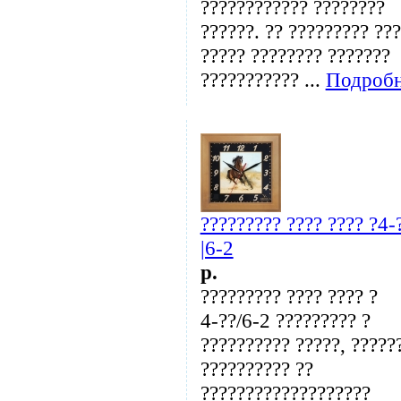
???????????? ????????
??????. ?? ????????? ??
????? ???????? ???????
??????????? ...
Подробн
????????? ???? ???? ?4-
|6-2
p.
????????? ???? ???? ?
4-??/6-2 ????????? ?
?????????? ?????, ?????
?????????? ??
???????????????????