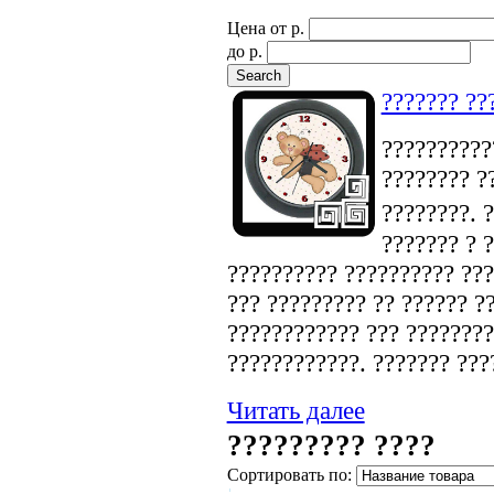
Цена от p.
до p.
??????? ??
???????????
???????? ?
????????. 
??????? ? 
?????????? ?????????? ???
??? ????????? ?? ?????? ?
???????????? ??? ????????
????????????. ??????? ???
Читать далее
????????? ????
Сортировать по: