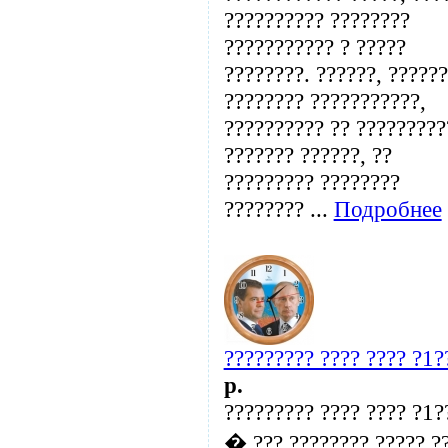
?????????? ????????
??????????? ? ?????
????????. ??????, ?????
???????? ???????????,
?????????? ?? ?????????
??????? ??????, ??
????????? ????????
???????? ...
Подробнее
????????? ???? ???? ?1
p.
????????? ???? ???? ?1
� ??? ???????? ????? ?