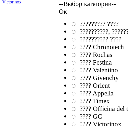
Victorinox
--Выбор категории--
Ок
????????? ????
??????????, ?????
?????????? ????
???? Chronotech
???? Rochas
???? Festina
???? Valentino
???? Givenchy
???? Orient
???? Appella
???? Timex
???? Officina del
???? GC
???? Victorinox