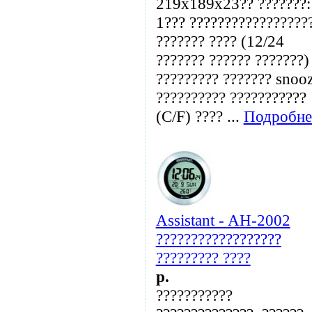
219x189x23?? ???????:
1??? ?????????????????
??????? ???? (12/24
??????? ?????? ???????)
????????? ??????? snoo
?????????? ???????????
(C/F) ???? ...
Подробне
Assistant - AH-2002
??????????????????
????????? ????
p.
???????????