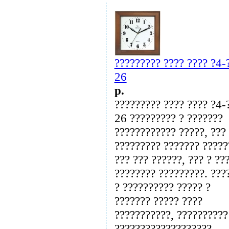
????????? ???? ???? ?4-
26
p.
????????? ???? ???? ?4-
26 ????????? ? ???????
???????????? ?????, ???
????????? ??????? ?????
??? ??? ??????, ??? ? ??
???????? ?????????. ???
? ?????????? ????? ?
??????? ????? ????
???????????, ??????????
???????????????????