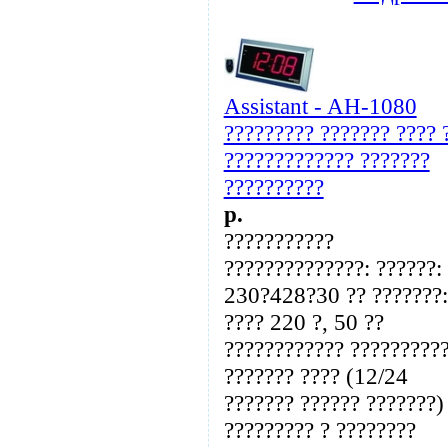
Assistant - AH-1080
????????? ??????? ???? 
????????????? ???????
??????????
p.
???????????
??????????????: ??????:
230?428?30 ?? ???????:
???? 220 ?, 50 ??
???????????? ?????????
??????? ???? (12/24
??????? ?????? ???????)
????????? ? ????????