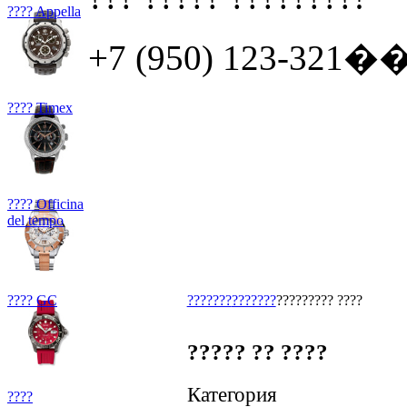
???? Appella
+7 (950) 123-321�� 
???? Timex
???? Officina
del tempo
???? GC
???????
???????
????????? ????
????? ?? ????
Категория
????