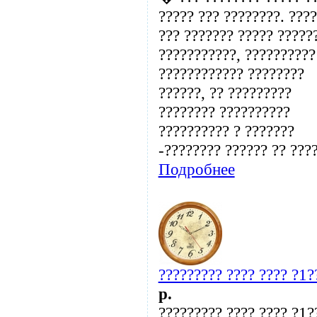
????? ??? ????????. ????
??? ??????? ????? ?????
???????????, ??????????
???????????? ????????
??????, ?? ?????????
???????? ??????????
?????????? ? ???????
-???????? ?????? ?? ???? 
Подробнее
????????? ???? ???? ?1
p.
????????? ???? ???? ?1