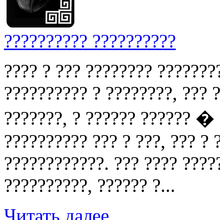
?????????? ??????????
???? ? ??? ???????? ???????
?????????? ? ????????, ??? ?
???????, ? ?????? ?????? �
?????????? ??? ? ???, ??? ?
????????????. ??? ???? ????
??????????, ?????? ?...
Читать далее