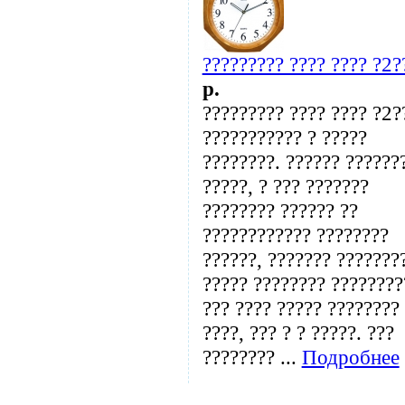
????????? ???? ???? ?2?
p.
????????? ???? ???? ?2?
??????????? ? ?????
????????. ?????? ??????
?????, ? ??? ???????
???????? ?????? ??
???????????? ????????
??????, ??????? ???????
????? ???????? ????????
??? ???? ????? ????????
????, ??? ? ? ?????. ???
???????? ...
Подробнее