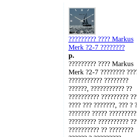
????????? ???? Markus
Merk ?2-7 ????????
p.
????????? ???? Markus
Merk ?2-7 ???????? ???
??????????? ????????
??????, ??????????? ??
?????????? ????????? ??
???? ??? ???????, ??? ? 
??????? ????? ?????????
????????? ?????????? ??
?????????? ?? ????????