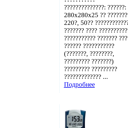
??????????????: ??????:
280x280x25 ?? ???????
220?, 50?? ???????????
??????? ???? ??????????
??????????? ??????? ???
?????? ???????????
(???????, ????????,
????????? ???????)
????????? ?????????
????????????? ...
Подробнее