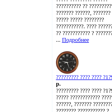
?????????? ?? ?????????
??????? ??????, ???????
????? ????? ????????
???????????. ???? ?????
?? ??????????? ? ??????
...
Подробнее
????????? ???? ???? ?1
p.
????????? ???? ???? ?1
????? ???????????? ????
??????, ??????? ???????
???????? ??????????? ?