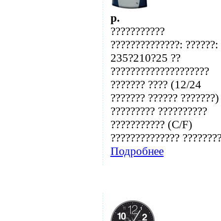
p.
???????????
??????????????: ??????:
235?210?25 ??
????????????????????
??????? ???? (12/24
??????? ?????? ???????)
????????? ??????????
??????????? (C/F)
?????????????? ???????
Подробнее