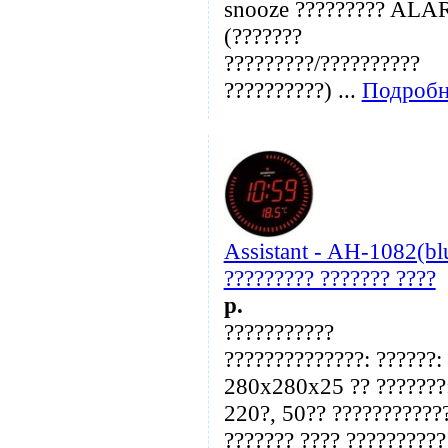
snooze ????????? AL
(???????
?????????/??????????
??????????) ...
Подробн
Assistant - AH-1082(bl
????????? ??????? ????
p.
???????????
??????????????: ??????:
280x280x25 ?? ???????
220?, 50?? ???????????
??????? ???? ??????????