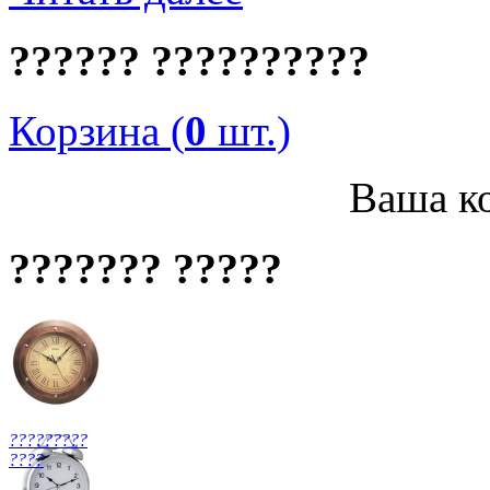
?????? ??????????
Корзина (
0
шт.)
Ваша ко
??????? ?????
?????????
????