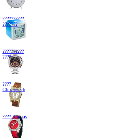
??????????,
???????
??????????
????
????
Chronotech
???? Rochas