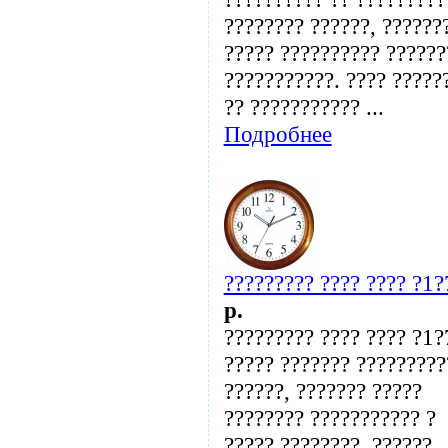
???????? ??????, ??????
????? ?????????? ??????
???????????. ???? ?????
?? ??????????? ...
Подробнее
????????? ???? ???? ?1?
p.
????????? ???? ???? ?1?
????? ??????? ?????????
??????, ??????? ?????
???????? ??????????? ?
????? ????????. ??????